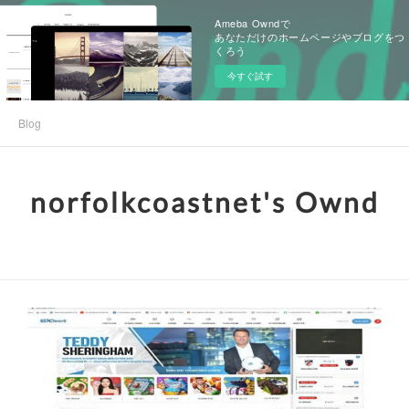
Ameba Owndで
あなただけのホームページやブログをつ
くろう
今すぐ試す
Blog
norfolkcoastnet's Ownd